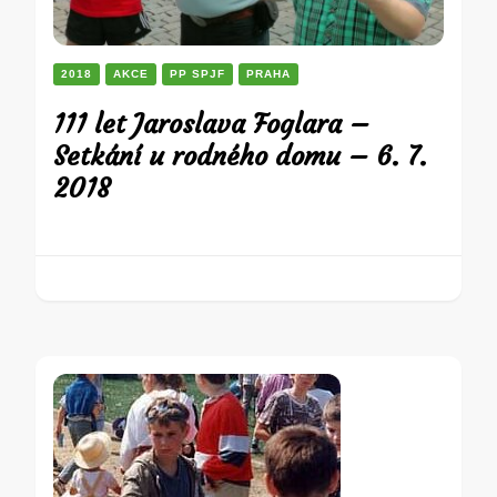
2018
AKCE
PP SPJF
PRAHA
111 let Jaroslava Foglara –
Setkání u rodného domu – 6. 7.
2018