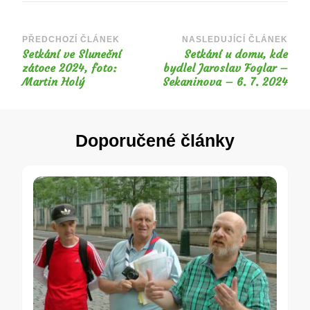
Navigace
PŘEDCHOZÍ ČLÁNEK
NASLEDUJÍCÍ ČLÁNEK
Setkání ve Sluneční
Setkání u domu, kde
příspěvku
zátoce 2024, foto:
bydlel Jaroslav Foglar –
Martin Holý
Sekaninova – 6. 7. 2024
Doporučené články